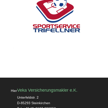
Veka Versicherungsmakler e.K.
Hier
Unterfeldstr. 2
D-85293 Steinkirchen