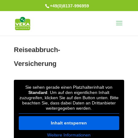
+49(0)8137-996959
Reiseabbruch-
Versicherung
Sie sehen gerade einen Platzhalterinhalt von
Standard
. Um auf den eigentlichen Inhalt
zuzugreifen, klicken Sie auf den Button unten. Bitte
beachten Sie, dass dabei Daten an Drittanbieter
weitergegeben werden.
Inhalt entsperren
Weitere Informationen