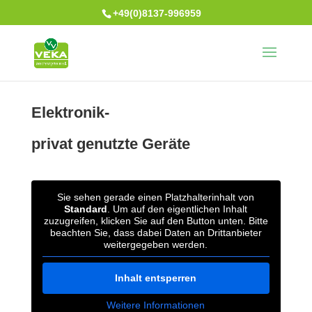
+49(0)8137-996959
Elektronik-
privat genutzte Geräte
Sie sehen gerade einen Platzhalterinhalt von
Standard
. Um auf den eigentlichen Inhalt
zuzugreifen, klicken Sie auf den Button unten. Bitte
beachten Sie, dass dabei Daten an Drittanbieter
weitergegeben werden.
Inhalt entsperren
Weitere Informationen