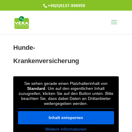
+49(0)8137-996959
Hunde-
Krankenversicherung
Sie sehen gerade einen Platzhalterinhalt von
Standard
. Um auf den eigentlichen Inhalt
zuzugreifen, klicken Sie auf den Button unten. Bitte
beachten Sie, dass dabei Daten an Drittanbieter
weitergegeben werden.
Inhalt entsperren
Weitere Informationen