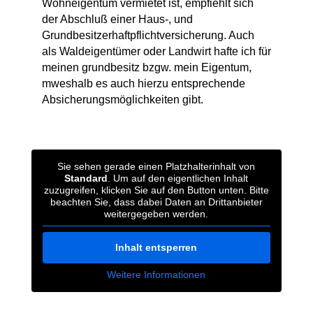
Wohneigentum vermietet ist, empfiehlt sich
der Abschluß einer Haus-, und
Grundbesitzerhaftpflichtversicherung. Auch
als Waldeigentümer oder Landwirt hafte ich für
meinen grundbesitz bzgw. mein Eigentum,
mweshalb es auch hierzu entsprechende
Absicherungsmöglichkeiten gibt.
Sie sehen gerade einen Platzhalterinhalt von
Standard
. Um auf den eigentlichen Inhalt
zuzugreifen, klicken Sie auf den Button unten. Bitte
beachten Sie, dass dabei Daten an Drittanbieter
weitergegeben werden.
Inhalt entsperren
Weitere Informationen