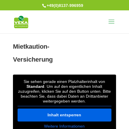
+49(0)8137-996959
Mietkaution-
Versicherung
Sie sehen gerade einen Platzhalterinhalt von
Standard
. Um auf den eigentlichen Inhalt
zuzugreifen, klicken Sie auf den Button unten. Bitte
beachten Sie, dass dabei Daten an Drittanbieter
weitergegeben werden.
Inhalt entsperren
Weitere Informationen