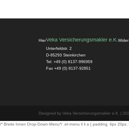
Veka Versicherungsmakler e.K.
Hier
Widerr
Unterfeldstr. 2
D-85293 Steinkirchen
Tel. +49 (0) 8137-996959
Fax +49 (0) 8137-92851
Designed by Veka Versicherungsmakler e.K. | 20
/* Breite Innen Drop-Down-Menu*/ .et-menu li li a { padding: 6px 20px; 