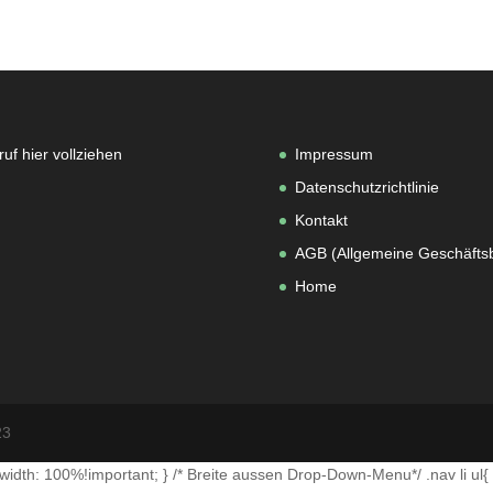
uf hier vollziehen
Impressum
Datenschutzrichtlinie
Kontakt
AGB (Allgemeine Geschäfts
Home
23
width: 100%!important; } /* Breite aussen Drop-Down-Menu*/ .nav li ul{ 