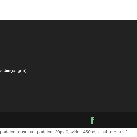
bediingungen
)
padding: absolute; padding: 20px 0; width: 450px; } .sub-menu li {